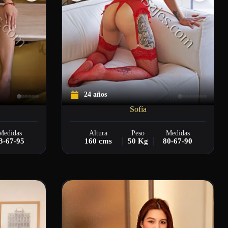
24 años
Sofía
Medidas
Altura
Peso
Medidas
3-67-95
160 cms
50 Kg
80-67-90