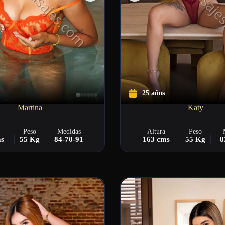
25 años
Martina
Katy
Peso
Medidas
Altura
Peso
ms
55 Kg
84-70-91
163 cms
55 Kg
8