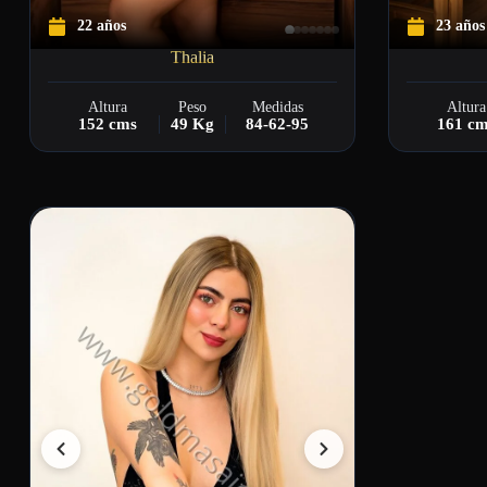
22 años
23 años
Thalia
Altura
Peso
Medidas
Altura
152 cms
49 Kg
84-62-95
161 c