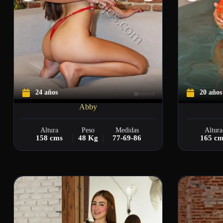
24 años
20 años
Abby
Altura
Peso
Medidas
Altura
158 cms
48 Kg
77-69-86
165 c