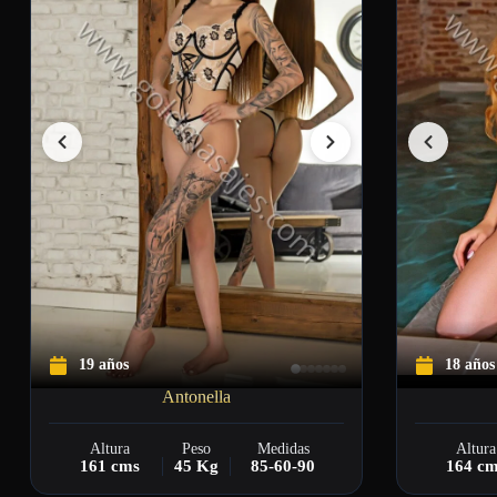
19 años
18 años
Antonella
Altura
Peso
Medidas
Altura
161 cms
45 Kg
85-60-90
164 c