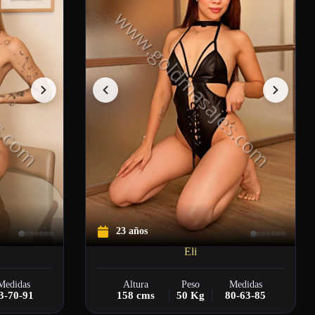
23 años
Eli
Medidas
Altura
Peso
Medidas
3-70-91
158 cms
50 Kg
80-63-85