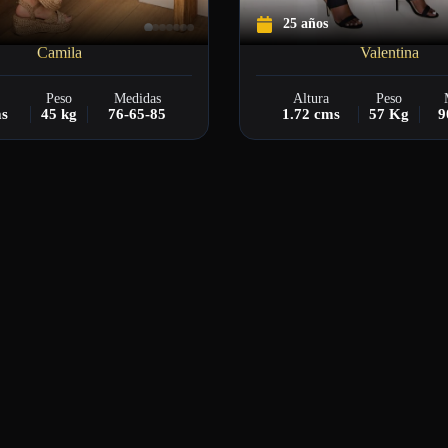
25 años
Camila
Valentina
Peso
Medidas
Altura
Peso
ms
45 kg
76-65-85
1.72 cms
57 Kg
9