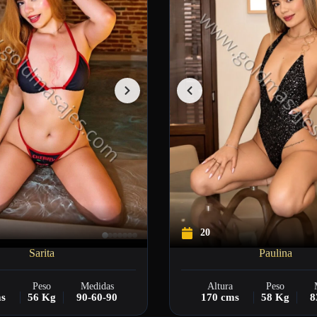
20
Sarita
Paulina
Peso
Medidas
Altura
Peso
ms
56 Kg
90-60-90
170 cms
58 Kg
8