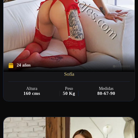
24 años
Sofía
Altura
Peso
Medidas
160 cms
50 Kg
80-67-90