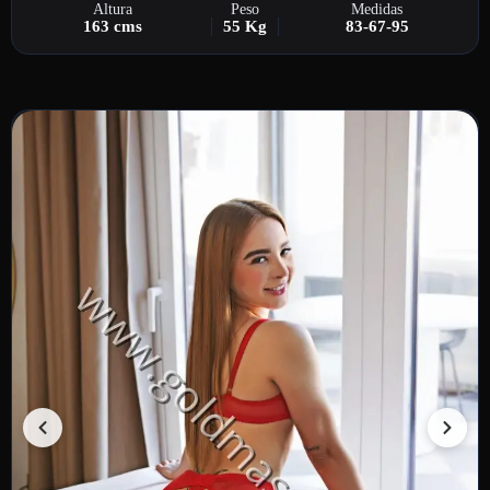
Altura
Peso
Medidas
163 cms
55 Kg
83-67-95