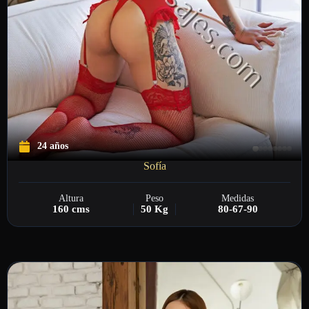
24 años
Sofía
Altura
Peso
Medidas
160 cms
50 Kg
80-67-90