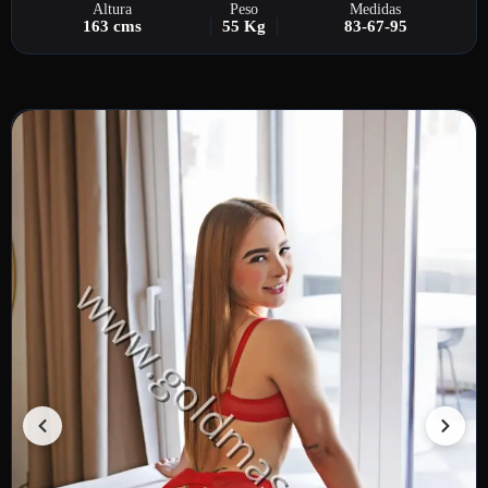
Altura
Peso
Medidas
163 cms
55 Kg
83-67-95