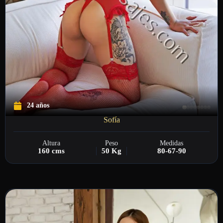
24 años
Sofía
Altura
Peso
Medidas
160 cms
50 Kg
80-67-90