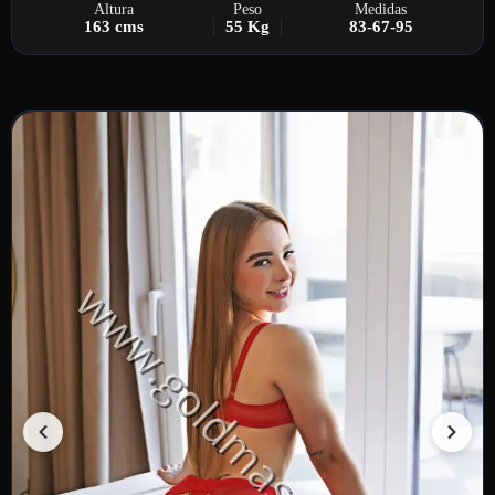
Altura
Peso
Medidas
163 cms
55 Kg
83-67-95