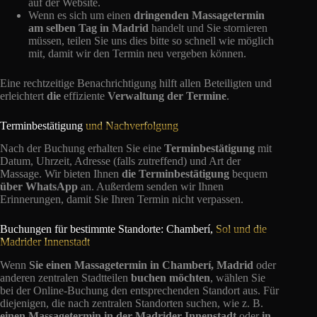
auf der Website.
Wenn es sich um einen
dringenden Massagetermin
am selben Tag in Madrid
handelt und Sie stornieren
müssen, teilen Sie uns dies bitte so schnell wie möglich
mit, damit wir den Termin neu vergeben können.
Eine rechtzeitige Benachrichtigung hilft allen Beteiligten und
erleichtert
die
effiziente
Verwaltung der Termine
.
Terminbestätigung
und Nachverfolgung
Nach der Buchung erhalten Sie eine
Terminbestätigung
mit
Datum, Uhrzeit, Adresse (falls zutreffend) und Art der
Massage. Wir bieten Ihnen
die Terminbestätigung
bequem
über WhatsApp
an. Außerdem senden wir Ihnen
Erinnerungen, damit Sie Ihren Termin nicht verpassen.
Buchungen für bestimmte Standorte: Chamberí,
Sol und die
Madrider Innenstadt
Wenn
Sie einen Massagetermin in Chamberí, Madrid
oder
anderen zentralen Stadtteilen
buchen möchten
, wählen Sie
bei der Online-Buchung den entsprechenden Standort aus. Für
diejenigen, die nach zentralen Standorten suchen, wie z. B.
einen
Massagetermin
in der Madrider Innenstadt
oder
in