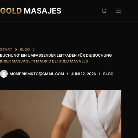
Zum
Inhalt
GOLD
MASAJES
springen
START
BLOG
BUCHUNG: EIN UMFASSENDER LEITFADEN FÜR DIE BUCHUNG
IHRER MASSAGE IN MADRID BEI GOLD MASAJES
MOMPRISMKTG@GMAIL.COM
JUNI 12, 2026
BLOG