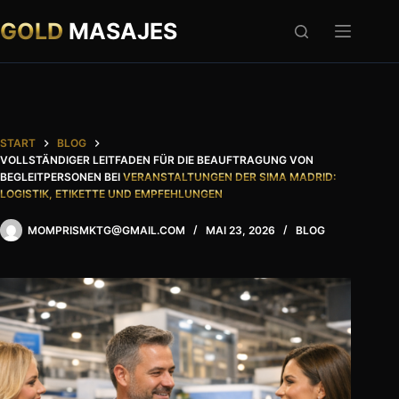
Zum
Inhalt
GOLD
MASAJES
springen
START
BLOG
VOLLSTÄNDIGER LEITFADEN FÜR DIE BEAUFTRAGUNG VON
BEGLEITPERSONEN BEI
VERANSTALTUNGEN DER SIMA MADRID:
LOGISTIK, ETIKETTE UND EMPFEHLUNGEN
MOMPRISMKTG@GMAIL.COM
MAI 23, 2026
BLOG