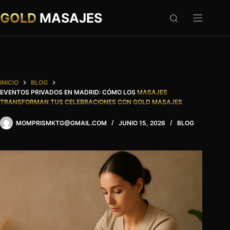
Saltar
al
GOLD
MASAJES
contenido
INICIO
BLOG
EVENTOS PRIVADOS EN MADRID: CÓMO LOS
MASAJES
TRANSFORMAN TUS CELEBRACIONES CON GOLD MASAJES
MOMPRISMKTG@GMAIL.COM
JUNIO 15, 2026
BLOG