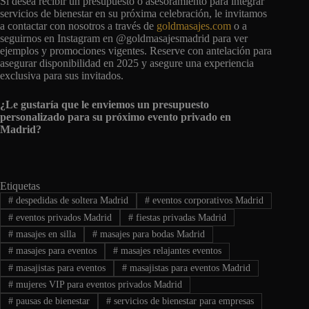
Si desea recibir un presupuesto o asesoramiento para integrar
servicios de bienestar en su próxima celebración, le invitamos
a contactar con nosotros a través de
goldmasajes.com
o a
seguirnos en Instagram en @goldmasajesmadrid para ver
ejemplos y promociones vigentes. Reserve con antelación para
asegurar disponibilidad en 2025 y asegure una experiencia
exclusiva para sus invitados.
¿Le gustaría que le enviemos un presupuesto
personalizado para su próximo evento privado en
Madrid?
Etiquetas
#
despedidas de soltera Madrid
#
eventos corporativos Madrid
#
eventos privados Madrid
#
fiestas privadas Madrid
#
masajes en silla
#
masajes para bodas Madrid
#
masajes para eventos
#
masajes relajantes eventos
#
masajistas para eventos
#
masajistas para eventos Madrid
#
mujeres VIP para eventos privados Madrid
#
pausas de bienestar
#
servicios de bienestar para empresas