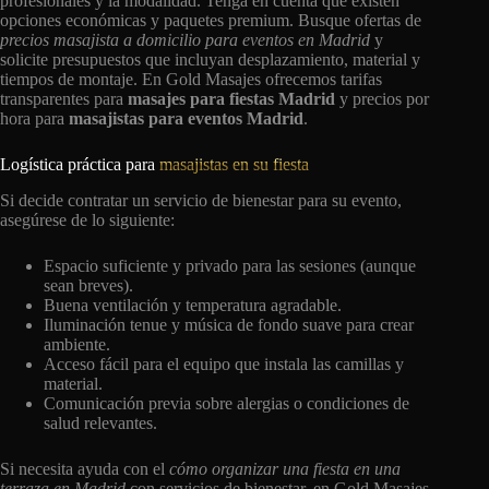
profesionales y la modalidad. Tenga en cuenta que existen
opciones económicas y paquetes premium. Busque ofertas de
precios masajista a domicilio para eventos en Madrid
y
solicite presupuestos que incluyan desplazamiento, material y
tiempos de montaje. En Gold Masajes ofrecemos tarifas
transparentes para
masajes para fiestas Madrid
y precios por
hora para
masajistas para eventos Madrid
.
Logística práctica para
masajistas en su fiesta
Si decide contratar un servicio de bienestar para su evento,
asegúrese de lo siguiente:
Espacio suficiente y privado para las sesiones (aunque
sean breves).
Buena ventilación y temperatura agradable.
Iluminación tenue y música de fondo suave para crear
ambiente.
Acceso fácil para el equipo que instala las camillas y
material.
Comunicación previa sobre alergias o condiciones de
salud relevantes.
Si necesita ayuda con el
cómo organizar una fiesta en una
terraza en Madrid
con servicios de bienestar, en Gold Masajes