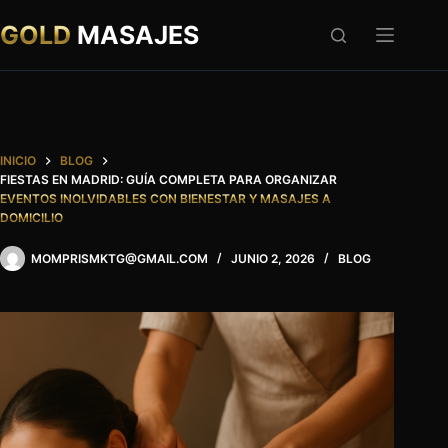
Saltar
al
GOLD
MASAJES
contenido
INICIO
BLOG
FIESTAS EN MADRID: GUÍA COMPLETA PARA ORGANIZAR
EVENTOS INOLVIDABLES CON BIENESTAR Y MASAJES A
DOMICILIO
MOMPRISMKTG@GMAIL.COM
JUNIO 2, 2026
BLOG