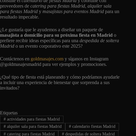
consulte el
calendario de fiestas Madrid
y coordine con
proveedores de
catering para fiestas Madrid
,
alquiler sala
para fiestas Madrid
y
masajistas para eventos Madrid
para un
resultado impecable.
¿Le gustaría que le ayudemos a diseñar un paquete de
masajista a domicilio para su próxima fiesta en Madrid
o
prefiere recibir ideas específicas para una
despedida de soltera
Madrid
o un evento corporativo este 2025?
Contáctenos en
goldmasajes.com
y síganos en Instagram
@goldmasajesmadrid para ver ejemplos y promociones.
¿Qué tipo de fiesta está planeando y cómo podríamos ayudarle
a incluir una experiencia de bienestar que sorprenda a sus
invitados?
Etiquetas
#
actividades para fiestas Madrid
#
alquiler sala para fiestas Madrid
#
calendario fiestas Madrid
#
catering para fiestas Madrid
#
despedidas de soltera Madrid