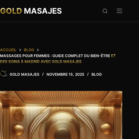
Passer
au
GOLD
MASAJES
contenu
ACCUEIL
BLOG
MASSAGES POUR FEMMES : GUIDE COMPLET DU BIEN-ÊTRE
ET
DES SOINS À MADRID AVEC GOLD MASAJES
GOLD MASAJES
NOVEMBRE 15, 2025
BLOG