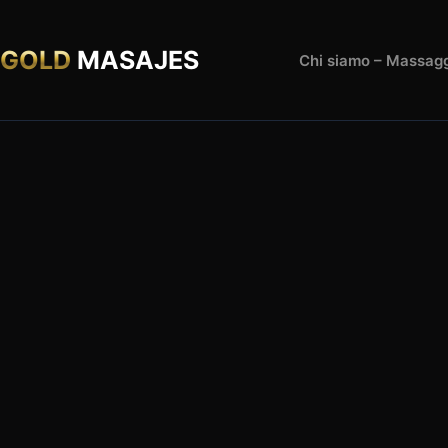
Salta
al
contenuto
GOLD
MASAJES
Chi siamo – Massagg