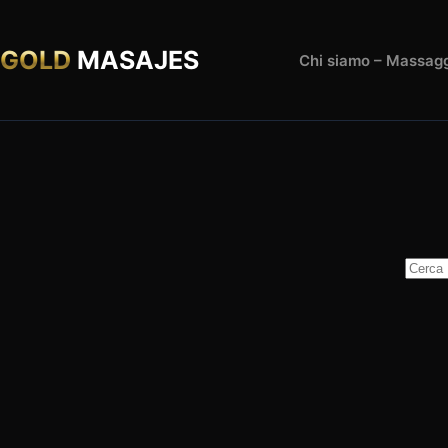
Salta
al
contenuto
GOLD
MASAJES
Chi siamo – Massagg
Nessu
risulta