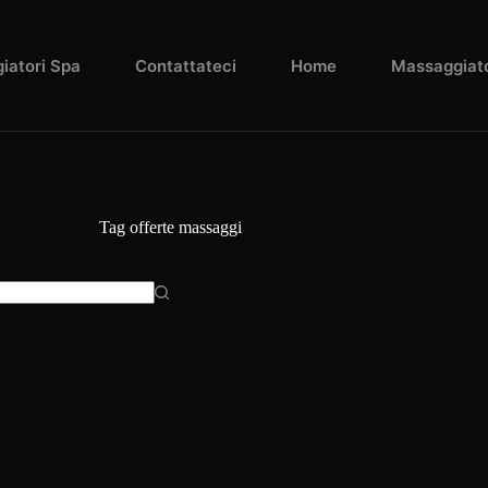
iatori Spa
Contattateci
Home
Massaggiato
Tag
offerte massaggi
n
to