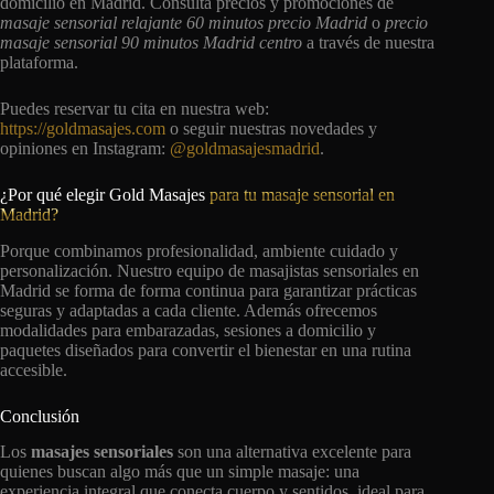
domicilio en Madrid. Consulta precios y promociones de
masaje sensorial relajante 60 minutos precio Madrid
o
precio
masaje sensorial 90 minutos Madrid centro
a través de nuestra
plataforma.
Puedes reservar tu cita en nuestra web:
https://goldmasajes.com
o seguir nuestras novedades y
opiniones en Instagram:
@goldmasajesmadrid
.
¿Por qué elegir Gold Masajes
para tu masaje sensorial en
Madrid?
Porque combinamos profesionalidad, ambiente cuidado y
personalización. Nuestro equipo de masajistas sensoriales en
Madrid se forma de forma continua para garantizar prácticas
seguras y adaptadas a cada cliente. Además ofrecemos
modalidades para embarazadas, sesiones a domicilio y
paquetes diseñados para convertir el bienestar en una rutina
accesible.
Conclusión
Los
masajes sensoriales
son una alternativa excelente para
quienes buscan algo más que un simple masaje: una
experiencia integral que conecta cuerpo y sentidos, ideal para