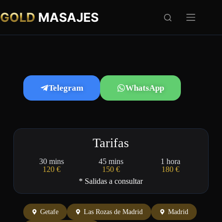
GOLD
MASAJES
Telegram
WhatsApp
Tarifas
30 mins
45 mins
1 hora
120 €
150 €
180 €
* Salidas a consultar
Getafe
Las Rozas de Madrid
Madrid