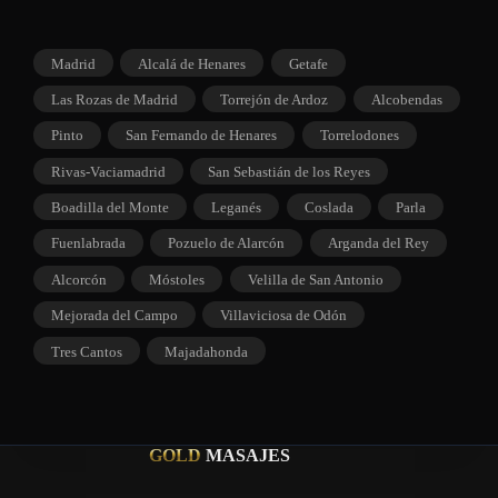
Madrid
Alcalá de Henares
Getafe
Las Rozas de Madrid
Torrejón de Ardoz
Alcobendas
Pinto
San Fernando de Henares
Torrelodones
Rivas-Vaciamadrid
San Sebastián de los Reyes
Boadilla del Monte
Leganés
Coslada
Parla
Fuenlabrada
Pozuelo de Alarcón
Arganda del Rey
Alcorcón
Móstoles
Velilla de San Antonio
Mejorada del Campo
Villaviciosa de Odón
Tres Cantos
Majadahonda
GOLD
MASAJES