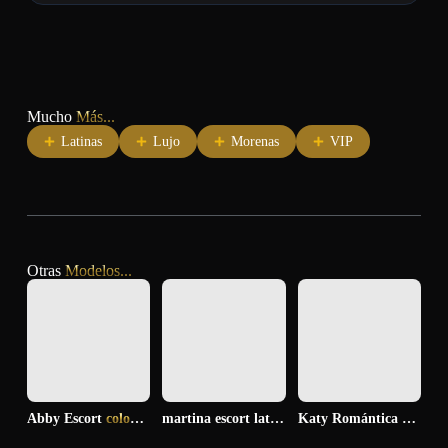
Mucho
Más...
Latinas
Lujo
Morenas
VIP
Otras
Modelos...
Abby Escort
colombiana morena ilusionada
martina escort latina
amorosa y tierna
Katy Romántica
cariños