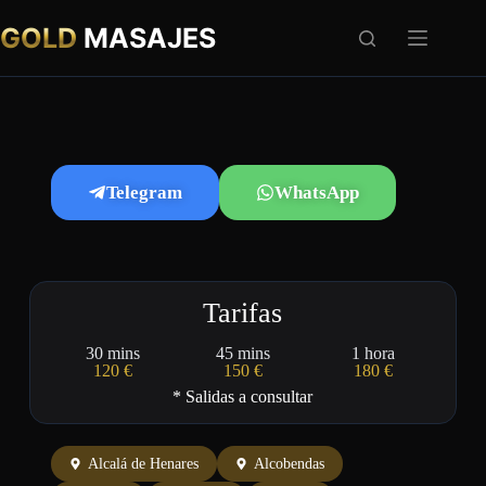
GOLD
MASAJES
Telegram
WhatsApp
Tarifas
30 mins
45 mins
1 hora
120 €
150 €
180 €
* Salidas a consultar
Alcalá de Henares
Alcobendas