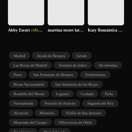
Abby Escort
colombiana morena ilusionada
martina escort latina
amorosa y tierna
Katy Romántica
cariños
Madrid
Alcalá de Henares
Getafe
Las Rozas de Madrid
Torrejón de Ardoz
Alcobendas
Pinto
San Fernando de Henares
Torrelodones
Rivas-Vaciamadrid
San Sebastián de los Reyes
Boadilla del Monte
Leganés
Coslada
Parla
Fuenlabrada
Pozuelo de Alarcón
Arganda del Rey
Alcorcón
Móstoles
Velilla de San Antonio
Mejorada del Campo
Villaviciosa de Odón