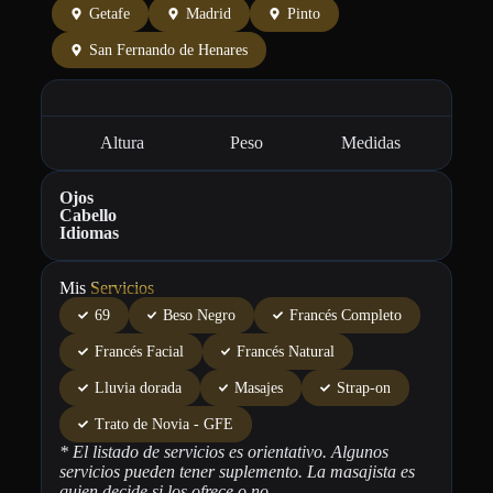
Getafe
Madrid
Pinto
San Fernando de Henares
Altura
Peso
Medidas
Ojos
Cabello
Idiomas
Mis
Servicios
69
Beso Negro
Francés Completo
Francés Facial
Francés Natural
Lluvia dorada
Masajes
Strap-on
Trato de Novia - GFE
* El listado de servicios es orientativo. Algunos
servicios pueden tener suplemento. La masajista es
quien decide si los ofrece o no
.