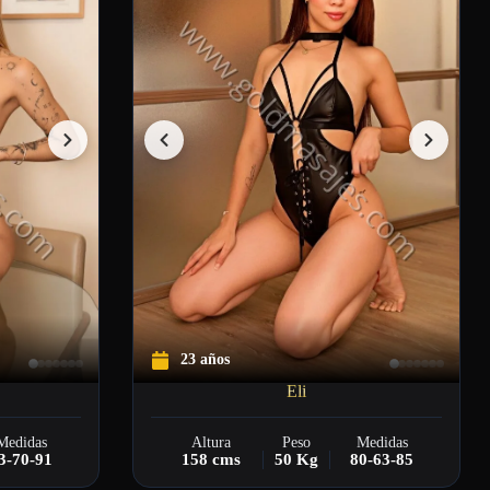
23 años
Eli
Medidas
Altura
Peso
Medidas
3-70-91
158 cms
50 Kg
80-63-85