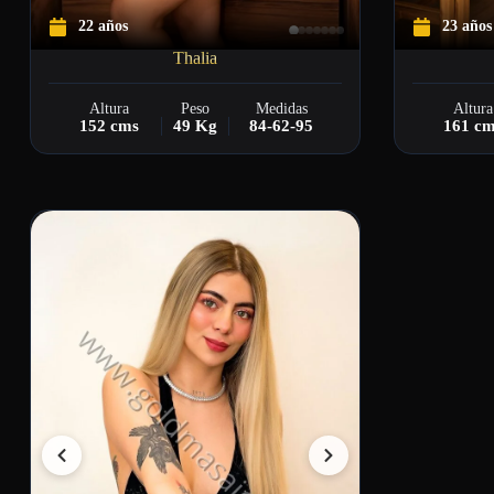
22 años
23 años
Thalia
Altura
Peso
Medidas
Altura
152 cms
49 Kg
84-62-95
161 c