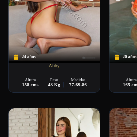
24 años
20 años
Abby
Altura
Peso
Medidas
Altura
158 cms
48 Kg
77-69-86
165 c