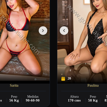
20
Sarita
Paulina
Peso
Medidas
Altura
Peso
ms
56 Kg
90-60-90
170 cms
58 Kg
8