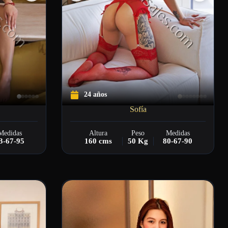
24 años
Sofía
Medidas
Altura
Peso
Medidas
3-67-95
160 cms
50 Kg
80-67-90