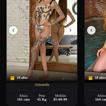
19 años
18 años
Antonella
Altura
Peso
Medidas
Altura
161 cms
45 Kg
85-60-90
164 c