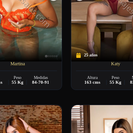
25 años
Martina
Katy
Peso
Medidas
Altura
Peso
ms
55 Kg
84-70-91
163 cms
55 Kg
8