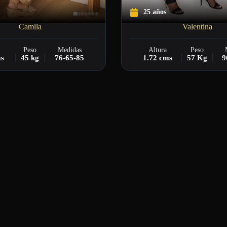
25 años
Camila
Valentina
Peso
Medidas
Altura
Peso
ms
45 kg
76-65-85
1.72 cms
57 Kg
9