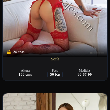
24 años
Sofía
Altura
Peso
Medidas
160 cms
50 Kg
80-67-90