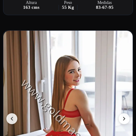
Altura
Peso
Medidas
163 cms
55 Kg
83-67-95