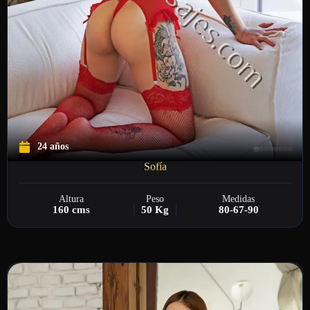
24 años
Sofía
Altura
Peso
Medidas
160 cms
50 Kg
80-67-90