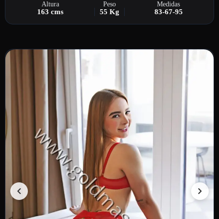
Altura
Peso
Medidas
163 cms
55 Kg
83-67-95