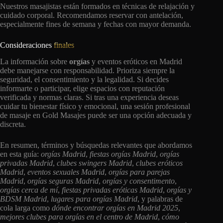
Nuestros masajistas están formados en técnicas de relajación y
cuidado corporal. Recomendamos reservar con antelación,
especialmente fines de semana y fechas con mayor demanda.
Consideraciones
finales
La información sobre
orgías
y eventos eróticos en Madrid
debe manejarse con responsabilidad. Prioriza siempre la
seguridad, el consentimiento y la legalidad. Si decides
informarte o participar, elige espacios con reputación
verificada y normas claras. Si tras una experiencia deseas
cuidar tu bienestar físico y emocional, una sesión profesional
de masaje en Gold Masajes puede ser una opción adecuada y
discreta.
En resumen, términos y búsquedas relevantes que abordamos
en esta guía:
orgías Madrid
,
fiestas orgías Madrid
,
orgías
privadas Madrid
,
clubes swingers Madrid
,
clubes eróticos
Madrid
,
eventos sexuales Madrid
,
orgías para parejas
Madrid
,
orgías seguras Madrid
,
orgías y consentimento
,
orgías cerca de mí
,
fiestas privadas eróticas Madrid
,
orgías y
BDSM Madrid
,
lugares para orgías Madrid
, y palabras de
cola larga como
dónde encontrar orgías en Madrid 2025
,
mejores clubes para orgías en el centro de Madrid
,
cómo