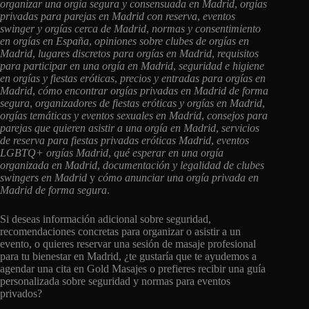
organizar una orgía segura y consensuada en Madrid
,
orgías
privadas para parejas en Madrid con reserva
,
eventos
swinger y orgías cerca de Madrid
,
normas y consentimiento
en orgías en España
,
opiniones sobre clubes de orgías en
Madrid
,
lugares discretos para orgías en Madrid
,
requisitos
para participar en una orgía en Madrid
,
seguridad e higiene
en orgías y fiestas eróticas
,
precios y entradas para orgías en
Madrid
,
cómo encontrar orgías privadas en Madrid de forma
segura
,
organizadores de fiestas eróticas y orgías en Madrid
,
orgías temáticas y eventos sexuales en Madrid
,
consejos para
parejas que quieren asistir a una orgía en Madrid
,
servicios
de reserva para fiestas privadas eróticas Madrid
,
eventos
LGBTQ+ orgías Madrid
,
qué esperar en una orgía
organizada en Madrid
,
documentación y legalidad de clubes
swingers en Madrid
y
cómo anunciar una orgía privada en
Madrid de forma segura
.
Si deseas información adicional sobre seguridad,
recomendaciones concretas para organizar o asistir a un
evento, o quieres reservar una sesión de masaje profesional
para tu bienestar en Madrid, ¿te gustaría que te ayudemos a
agendar una cita en Gold Masajes o prefieres recibir una guía
personalizada sobre seguridad y normas para eventos
privados?