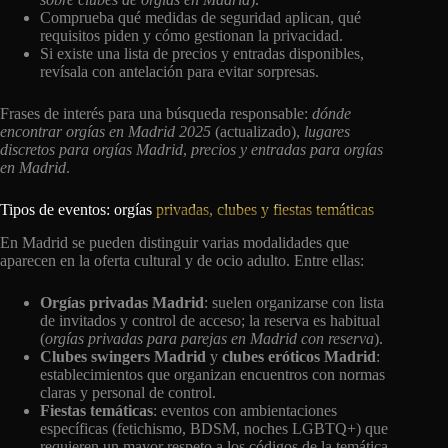
Comprueba qué medidas de seguridad aplican, qué
requisitos piden y cómo gestionan la privacidad.
Si existe una lista de precios y entradas disponibles,
revísala con antelación para evitar sorpresas.
Frases de interés para una búsqueda responsable:
dónde
encontrar orgías en Madrid 2025
(actualizado),
lugares
discretos para orgías Madrid
,
precios y entradas para orgías
en Madrid
.
Tipos de eventos: orgías
privadas, clubes y fiestas temáticas
En Madrid se pueden distinguir varias modalidades que
aparecen en la oferta cultural y de ocio adulto. Entre ellas:
Orgías privadas Madrid
: suelen organizarse con lista
de invitados y control de acceso; la reserva es habitual
(
orgías privadas para parejas en Madrid con reserva
).
Clubes swingers Madrid
y
clubes eróticos Madrid
:
establecimientos que organizan encuentros con normas
claras y personal de control.
Fiestas temáticas
: eventos con ambientaciones
específicas (fetichismo, BDSM, noches LGBTQ+) que
requieren un mayor respeto a los códigos de la temática.