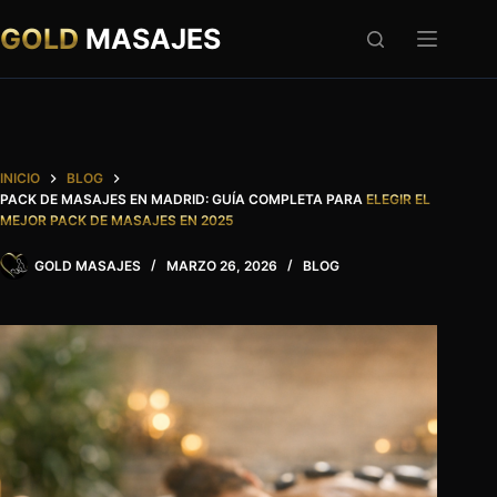
Saltar
al
GOLD
MASAJES
contenido
INICIO
BLOG
PACK DE MASAJES EN MADRID: GUÍA COMPLETA PARA
ELEGIR EL
MEJOR PACK DE MASAJES EN 2025
GOLD MASAJES
MARZO 26, 2026
BLOG