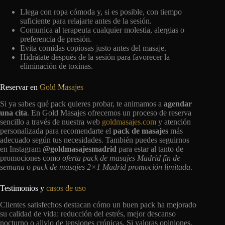
Llega con ropa cómoda y, si es posible, con tiempo
suficiente para relajarte antes de la sesión.
Comunica al terapeuta cualquier molestia, alergias o
preferencia de presión.
Evita comidas copiosas justo antes del masaje.
Hidrátate después de la sesión para favorecer la
eliminación de toxinas.
Reservar en
Gold Masajes
Si ya sabes qué pack quieres probar, te animamos a
agendar
una cita
. En Gold Masajes ofrecemos un proceso de reserva
sencillo a través de nuestra web
goldmasajes.com
y atención
personalizada para recomendarte el
pack de masajes
más
adecuado según tus necesidades. También puedes seguirnos
en Instagram
@goldmasajesmadrid
para estar al tanto de
promociones como
oferta pack de masajes Madrid fin de
semana
o
pack de masajes 2×1 Madrid promoción limitada
.
Testimonios y
casos de uso
Clientes satisfechos destacan cómo un buen pack ha mejorado
su calidad de vida: reducción del estrés, mejor descanso
nocturno o alivio de tensiones crónicas. Si valoras opiniones,