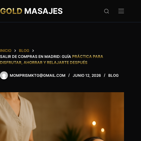
Saltar
al
GOLD
MASAJES
contenido
INICIO
BLOG
SALIR DE COMPRAS EN MADRID: GUÍA
PRÁCTICA PARA
DISFRUTAR, AHORRAR Y RELAJARTE DESPUÉS
MOMPRISMKTG@GMAIL.COM
JUNIO 12, 2026
BLOG