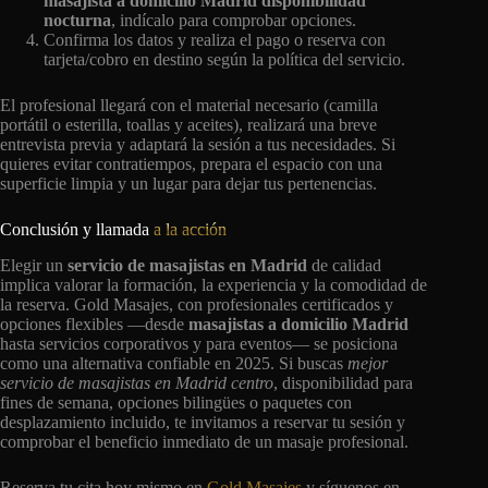
masajista a domicilio Madrid disponibilidad
nocturna
, indícalo para comprobar opciones.
Confirma los datos y realiza el pago o reserva con
tarjeta/cobro en destino según la política del servicio.
El profesional llegará con el material necesario (camilla
portátil o esterilla, toallas y aceites), realizará una breve
entrevista previa y adaptará la sesión a tus necesidades. Si
quieres evitar contratiempos, prepara el espacio con una
superficie limpia y un lugar para dejar tus pertenencias.
Conclusión y llamada
a la acción
Elegir un
servicio de masajistas en Madrid
de calidad
implica valorar la formación, la experiencia y la comodidad de
la reserva. Gold Masajes, con profesionales certificados y
opciones flexibles —desde
masajistas a domicilio Madrid
hasta servicios corporativos y para eventos— se posiciona
como una alternativa confiable en 2025. Si buscas
mejor
servicio de masajistas en Madrid centro
, disponibilidad para
fines de semana, opciones bilingües o paquetes con
desplazamiento incluido, te invitamos a reservar tu sesión y
comprobar el beneficio inmediato de un masaje profesional.
Reserva tu cita hoy mismo en
Gold Masajes
y síguenos en