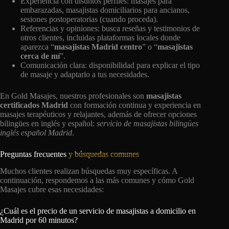
Experiencia con distintos perfiles: masajes para
embarazadas, masajistas domiciliarios para ancianos,
sesiones postoperatorias (cuando proceda).
Referencias y opiniones: busca reseñas y testimonios de
otros clientes, incluidas plataformas locales donde
aparezca “
masajistas Madrid centro
” o “
masajistas
cerca de mí
”.
Comunicación clara: disponibilidad para explicar el tipo
de masaje y adaptarlo a tus necesidades.
En Gold Masajes, nuestros profesionales son
masajistas
certificados Madrid
con formación continua y experiencia en
masajes terapéuticos y relajantes, además de ofrecer opciones
bilingües en inglés y español:
servicio de masajistas bilingües
inglés español Madrid
.
Preguntas frecuentes
y búsquedas comunes
Muchos clientes realizan búsquedas muy específicas. A
continuación, respondemos a las más comunes y cómo Gold
Masajes cubre esas necesidades:
¿Cuál es el precio de un servicio de masajistas a domicilio en
Madrid por 60 minutos?