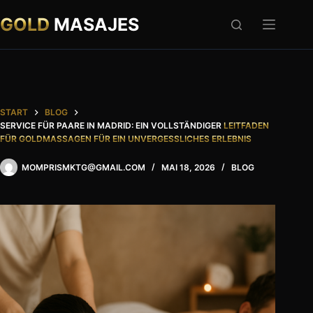
Zum
Inhalt
GOLD
MASAJES
springen
START
BLOG
SERVICE FÜR PAARE IN MADRID: EIN VOLLSTÄNDIGER
LEITFADEN
FÜR GOLDMASSAGEN FÜR EIN UNVERGESSLICHES ERLEBNIS
MOMPRISMKTG@GMAIL.COM
MAI 18, 2026
BLOG