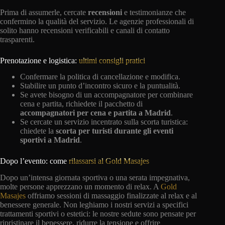
Prima di assumerle, cercate
recensioni
e testimonianze che
confermino la qualità del servizio. Le agenzie professionali di
solito hanno recensioni verificabili e canali di contatto
trasparenti.
Prenotazione e logistica:
ultimi consigli pratici
Confermare la politica di cancellazione e modifica.
Stabilire un punto d’incontro sicuro e la puntualità.
Se avete bisogno di un accompagnatore per combinare
cena e partita, richiedete il pacchetto di
accompagnatori
per cena e partita a Madrid
.
Se cercate un servizio incentrato sulla scorta turistica:
chiedete la
scorta per turisti durante gli eventi
sportivi a Madrid
.
Dopo l’evento: come
rilassarsi al Gold Masajes
Dopo un’intensa giornata sportiva o una serata impegnativa,
molte persone apprezzano un momento di relax. A
Gold
Masajes
offriamo sessioni di massaggio finalizzate al relax e al
benessere generale. Non leghiamo i nostri servizi a specifici
trattamenti sportivi o estetici: le nostre sedute sono pensate per
ripristinare il benessere, ridurre la tensione e offrire