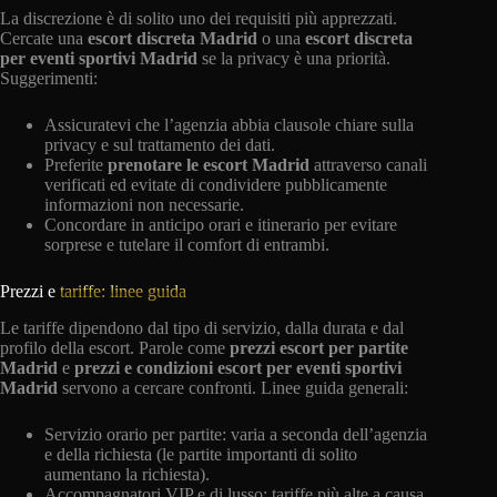
La discrezione è di solito uno dei requisiti più apprezzati.
Cercate una
escort discreta Madrid
o una
escort discreta
per eventi sportivi Madrid
se la privacy è una priorità.
Suggerimenti:
Assicuratevi che l’agenzia abbia clausole chiare sulla
privacy e sul trattamento dei dati.
Preferite
prenotare le escort Madrid
attraverso canali
verificati ed evitate di condividere pubblicamente
informazioni non necessarie.
Concordare in anticipo orari e itinerario per evitare
sorprese e tutelare il comfort di entrambi.
Prezzi e
tariffe: linee guida
Le tariffe dipendono dal tipo di servizio, dalla durata e dal
profilo della escort. Parole come
prezzi escort per partite
Madrid
e
prezzi e condizioni escort per eventi sportivi
Madrid
servono a cercare confronti. Linee guida generali:
Servizio orario per partite: varia a seconda dell’agenzia
e della richiesta (le partite importanti di solito
aumentano la richiesta).
Accompagnatori VIP e di lusso: tariffe più alte a causa