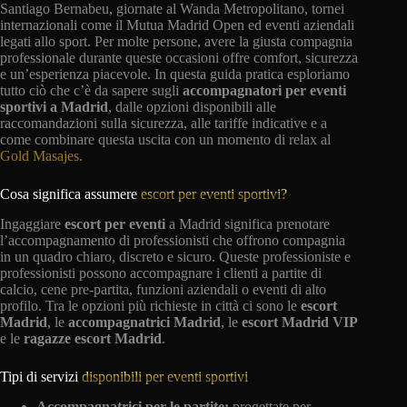
Santiago Bernabeu, giornate al Wanda Metropolitano, tornei
internazionali come il Mutua Madrid Open ed eventi aziendali
legati allo sport. Per molte persone, avere la giusta compagnia
professionale durante queste occasioni offre comfort, sicurezza
e un’esperienza piacevole. In questa guida pratica esploriamo
tutto ciò che c’è da sapere sugli
accompagnatori per eventi
sportivi a Madrid
, dalle opzioni disponibili alle
raccomandazioni sulla sicurezza, alle tariffe indicative e a
come combinare questa uscita con un momento di relax al
Gold Masajes.
Cosa significa assumere
escort per eventi sportivi?
Ingaggiare
escort per eventi
a Madrid significa prenotare
l’accompagnamento di professionisti che offrono compagnia
in un quadro chiaro, discreto e sicuro. Queste professioniste e
professionisti possono accompagnare i clienti a partite di
calcio, cene pre-partita, funzioni aziendali o eventi di alto
profilo. Tra le opzioni più richieste in città ci sono le
escort
Madrid
, le
accompagnatrici Madrid
, le
escort Madrid VIP
e le
ragazze escort Madrid
.
Tipi di servizi
disponibili per eventi sportivi
Accompagnatrici per le partite:
progettate per