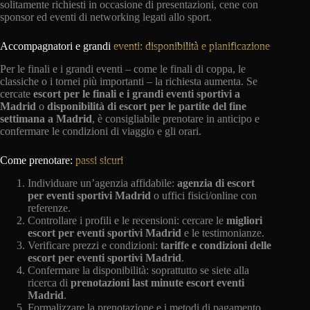
solitamente richiesti in occasione di presentazioni, cene con
sponsor ed eventi di networking legati allo sport.
Accompagnatori e grandi
eventi: disponibilità e pianificazione
Per le finali e i grandi eventi – come le finali di coppa, le
classiche o i tornei più importanti – la richiesta aumenta. Se
cercate
escort per le finali e i grandi eventi sportivi a
Madrid
o
disponibilità di escort per le partite del fine
settimana a Madrid
, è consigliabile prenotare in anticipo e
confermare le condizioni di viaggio e gli orari.
Come prenotare:
passi sicuri
Individuare un’agenzia affidabile:
agenzia di escort
per eventi sportivi Madrid
o uffici fisici/online con
referenze.
Controllare i profili e le recensioni: cercare le
migliori
escort per eventi sportivi Madrid
e le testimonianze.
Verificare prezzi e condizioni:
tariffe e condizioni delle
escort per eventi sportivi Madrid
.
Confermare la disponibilità: soprattutto se siete alla
ricerca di
prenotazioni last minute escort eventi
Madrid
.
Formalizzare la prenotazione e i metodi di pagamento