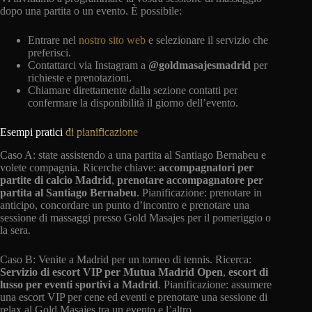
dopo una partita o un evento. È possibile:
Entrare nel
nostro sito web
e selezionare il servizio che
preferisci.
Contattarci via Instagram a
@goldmasajesmadrid
per
richieste e prenotazioni.
Chiamare direttamente dalla sezione contatti per
confermare la disponibilità il giorno dell’evento.
Esempi pratici
di pianificazione
Caso A: state assistendo a una partita al Santiago Bernabeu e
volete compagnia. Ricerche chiave:
accompagnatori per
partite di calcio Madrid
,
prenotare accompagnatore per
partita al Santiago Bernabeu
. Pianificazione: prenotare in
anticipo, concordare un punto d’incontro e prenotare una
sessione di massaggi presso Gold Masajes per il pomeriggio o
la sera.
Caso B: Venite a Madrid per un torneo di tennis. Ricerca:
Servizio di escort VIP per Mutua Madrid Open
,
escort di
lusso per eventi sportivi a Madrid
. Pianificazione: assumere
una escort VIP per cene ed eventi e prenotare una sessione di
relax al Gold Masajes tra un evento e l’altro.