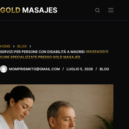
Salta
al
GOLD
MASAJES
contenuto
HOME
BLOG
SERVIZI PER PERSONE CON DISABILITÀ A MADRID:
MASSAGGI E
CURE SPECIALIZZATE PRESSO GOLD MASAJES
MOMPRISMKTG@GMAIL.COM
LUGLIO 5, 2026
BLOG