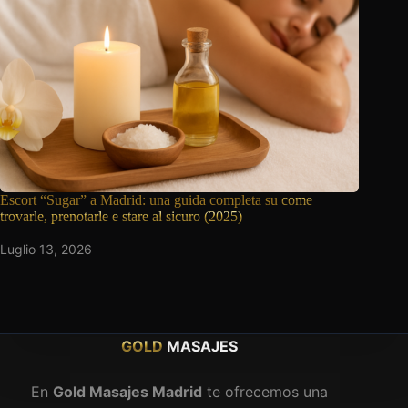
Escort “Sugar” a Madrid: una guida completa su
come
trovarle, prenotarle e stare al sicuro (2025)
Luglio 13, 2026
GOLD
MASAJES
En
Gold Masajes Madrid
te ofrecemos una