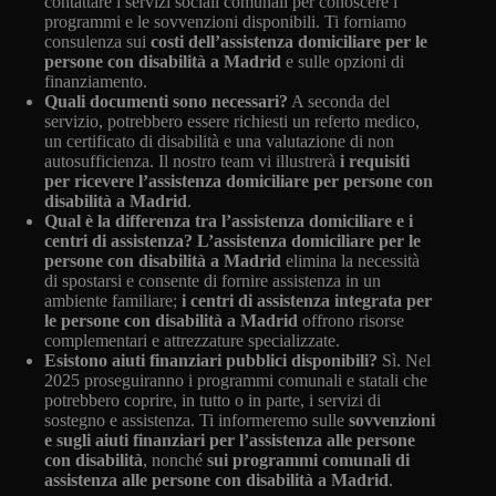
contattare i servizi sociali comunali per conoscere i
programmi e le sovvenzioni disponibili. Ti forniamo
consulenza sui
costi dell’assistenza domiciliare per le
persone con disabilità a Madrid
e sulle opzioni di
finanziamento.
Quali documenti sono necessari?
A seconda del
servizio, potrebbero essere richiesti un referto medico,
un certificato di disabilità e una valutazione di non
autosufficienza. Il nostro team vi illustrerà
i requisiti
per ricevere l’assistenza domiciliare per persone con
disabilità a Madrid
.
Qual è la differenza tra l’assistenza domiciliare e i
centri di assistenza?
L’assistenza domiciliare per le
persone con disabilità a Madrid
elimina la necessità
di spostarsi e consente di fornire assistenza in un
ambiente familiare;
i centri di assistenza integrata per
le persone con disabilità a Madrid
offrono risorse
complementari e attrezzature specializzate.
Esistono aiuti finanziari pubblici disponibili?
Sì. Nel
2025 proseguiranno i programmi comunali e statali che
potrebbero coprire, in tutto o in parte, i servizi di
sostegno e assistenza. Ti informeremo sulle
sovvenzioni
e sugli aiuti finanziari per l’assistenza alle persone
con disabilità
, nonché
sui programmi comunali di
assistenza alle persone con disabilità a Madrid
.