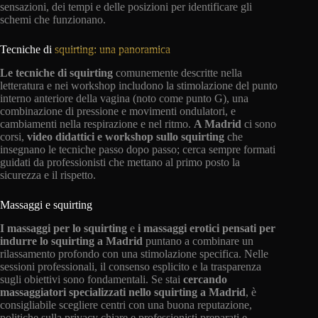
sensazioni, dei tempi e delle posizioni per identificare gli
schemi che funzionano.
Tecniche di
squirting: una panoramica
Le tecniche di squirting
comunemente descritte nella
letteratura e nei workshop includono la stimolazione del punto
interno anteriore della vagina (noto come punto G), una
combinazione di pressione e movimenti ondulatori, e
cambiamenti nella respirazione e nel ritmo.
A Madrid
ci sono
corsi,
video didattici e workshop sullo squirting
che
insegnano le tecniche passo dopo passo; cerca sempre formati
guidati da professionisti che mettano al primo posto la
sicurezza e il rispetto.
Massaggi e squirting
I massaggi per lo squirting
e
i massaggi erotici pensati per
indurre lo squirting a Madrid
puntano a combinare un
rilassamento profondo con una stimolazione specifica. Nelle
sessioni professionali, il consenso esplicito e la trasparenza
sugli obiettivi sono fondamentali. Se stai
cercando
massaggiatori specializzati nello squirting a Madrid
, è
consigliabile scegliere centri con una buona reputazione,
politiche sulla privacy chiare e professionisti preparati e