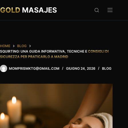
Salta
al
GOLD
MASAJES
contenuto
HOME
BLOG
SQUIRTING: UNA GUIDA INFORMATIVA, TECNICHE E
CONSIGLI DI
SICUREZZA PER PRATICARLO A MADRID
MOMPRISMKTG@GMAIL.COM
GIUGNO 24, 2026
BLOG