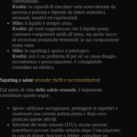
correttamente.
Realtà:
la capacità di eiaculare varia notevolmente da
persona a persona e dipende da fattori anatomici,
ormonali, emotivi ed esperienziali.
Mito:
il liquido è sempre urina.
Realtà:
gli studi suggeriscono che il liquido possa
contenere componenti simili all’urina, ma anche tracce
di secrezioni prostatiche femminili; la sua composizione
esatta varia.
Mito:
lo squirting è sporco o patologico.
Realtà:
non è un problema di per sé; se causa disagio,
incontinenza o preoccupazione, è consigliabile
consultare un medico.
Squirting e salute
sessuale: rischi e raccomandazioni
Dal punto di vista
della salute sessuale
, è importante
considerare quanto segue:
Igiene: utilizzare asciugamani, proteggere le superfici e
mantenere una corretta pulizia prima e dopo aver
praticato queste attività.
Infezioni del tratto urinario (ITU): alcune persone
potrebbero provare fastidio urinario dopo l’eiaculazione;
in caso di dolore, bruciore o febbre, consultare un