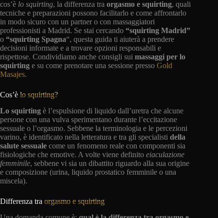
cos’è
lo squirting
, la differenza tra
orgasmo e squirting
, quali
tecniche e preparazioni possono facilitarlo e come affrontarlo
in modo sicuro con un partner o con massaggiatori
professionisti a Madrid. Se stai cercando
“squirting Madrid”
o
“squirting Spagna
“, questa guida ti aiuterà a prendere
decisioni informate e a trovare opzioni responsabili e
rispettose. Condividiamo anche consigli sui
massaggi per lo
squirting
e su come prenotare una sessione presso
Gold
Masajes
.
Cos’è
lo squirting?
Lo squirting
è l’espulsione di liquido dall’uretra che alcune
persone con una vulva sperimentano durante l’eccitazione
sessuale o l’orgasmo. Sebbene la terminologia e le percezioni
varino, è identificato nella letteratura e tra gli specialisti
della
salute sessuale
come un fenomeno reale con componenti sia
fisiologiche che emotive. A volte viene definito
eiaculazione
femminile
, sebbene vi sia un dibattito riguardo alla sua origine
e composizione (urina, liquido prostatico femminile o una
miscela).
Differenza tra
orgasmo e squirting
Una domanda comune è:
qual è la differenza tra orgasmo e