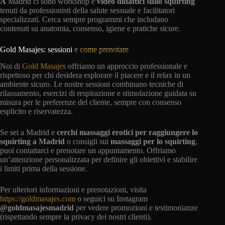
A
Madrid ci sono workshop e
video didattici sullo squirting
tenuti da professionisti della salute sessuale e facilitatori
specializzati. Cerca sempre programmi che includano
contenuti su anatomia, consenso, igiene e pratiche sicure.
Gold Masajes: sessioni
e come prenotare
Noi di
Gold Masajes
offriamo un approccio professionale e
rispettoso per chi desidera esplorare il piacere e il relax in un
ambiente sicuro. Le nostre sessioni combinano tecniche di
rilassamento, esercizi di respirazione e stimolazione guidata su
misura per le preferenze del cliente, sempre con consenso
esplicito e riservatezza.
Se sei a Madrid e
cerchi massaggi erotici per raggiungere lo
squirting a Madrid
o consigli sui
massaggi per lo squirting
,
puoi contattarci e prenotare un appuntamento. Offriamo
un’attenzione personalizzata per definire gli obiettivi e stabilire
i limiti prima della sessione.
Per ulteriori informazioni e prenotazioni, visita
https://goldmasajes.com
o seguici su Instagram
@goldmasajesmadrid
per vedere promozioni e testimonianze
(rispettando sempre la privacy dei nostri clienti).