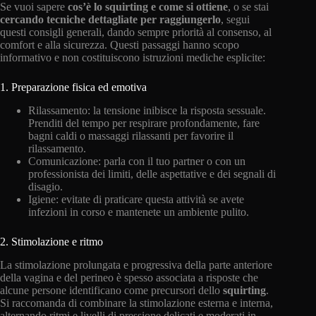
Se vuoi sapere
cos’è lo squirting e come si ottiene
, o se stai
cercando tecniche dettagliate per raggiungerlo
, segui
questi consigli generali, dando sempre priorità al consenso, al
comfort e alla sicurezza. Questi passaggi hanno scopo
informativo e non costituiscono istruzioni mediche esplicite:
1. Preparazione fisica ed emotiva
Rilassamento: la tensione inibisce la risposta sessuale.
Prenditi del tempo per respirare profondamente, fare
bagni caldi o massaggi rilassanti per favorire il
rilassamento.
Comunicazione: parla con il tuo partner o con un
professionista dei limiti, delle aspettative e dei segnali di
disagio.
Igiene: evitate di praticare questa attività se avete
infezioni in corso e mantenete un ambiente pulito.
2. Stimolazione e ritmo
La stimolazione prolungata e progressiva della parte anteriore
della vagina e del perineo è spesso associata a risposte che
alcune persone identificano come precursori dello
squirting
.
Si raccomanda di combinare la stimolazione esterna e interna,
alternando ritmi e livelli di pressione delicati e moderati in