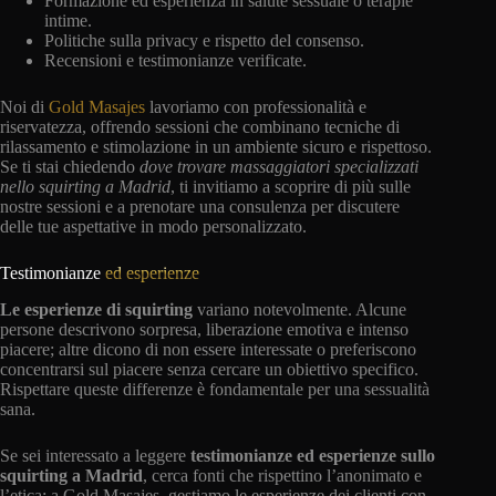
Formazione ed esperienza in salute sessuale o terapie
intime.
Politiche sulla privacy e rispetto del consenso.
Recensioni e testimonianze verificate.
Noi di
Gold Masajes
lavoriamo con professionalità e
riservatezza, offrendo sessioni che combinano tecniche di
rilassamento e stimolazione in un ambiente sicuro e rispettoso.
Se ti stai chiedendo
dove trovare massaggiatori specializzati
nello squirting a Madrid
, ti invitiamo a scoprire di più sulle
nostre sessioni e a prenotare una consulenza per discutere
delle tue aspettative in modo personalizzato.
Testimonianze
ed esperienze
Le esperienze di squirting
variano notevolmente. Alcune
persone descrivono sorpresa, liberazione emotiva e intenso
piacere; altre dicono di non essere interessate o preferiscono
concentrarsi sul piacere senza cercare un obiettivo specifico.
Rispettare queste differenze è fondamentale per una sessualità
sana.
Se sei interessato a leggere
testimonianze ed esperienze sullo
squirting a Madrid
, cerca fonti che rispettino l’anonimato e
l’etica; a Gold Masajes, gestiamo le esperienze dei clienti con