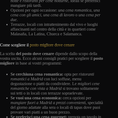
notte
e
ristoranti per cene notturne
, ideali se preferisci
mangiare più tardi.
Opzioni per ogni occasione:
una cena romantica
,
una
cena con gli amici
,
una cena di lavoro
o
una cena per
due
.
Terrazze, locali con intrattenimento dal vivo e luoghi
affascinanti nel centro della città e in quartieri come
Malasaña, La Latina, Chueca e Salamanca.
Come scegliere il
posto migliore dove cenare
La scelta
del posto dove cenare
dipende dallo scopo della
vostra uscita. Ecco alcuni consigli pratici per scegliere il
posto
migliore
in base ai vostri programmi:
Se cerchi
una cena romantica:
opta per
ristoranti
romantici a Madrid
con luci soffuse, menu
degustazione o piatti da condividere. Le
migliori cene
romantiche con vista a Madrid
si trovano solitamente
sui tetti o in locali con terrazze sopraelevate.
Se vuoi una cena economica:
cerca opzioni per
mangiare fuori a Madrid a prezzi convenienti
, specialità
del giorno adattate alla sera o locali di tapas dove puoi
provare vari piatti a un buon prezzo.
Se preferisci una cena gourmet:
prenota un tavolo in