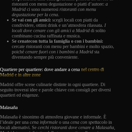
ristoranti con menu degustazione o piatti d’autore:
a
Madrid
ci sono numerosi
ristoranti con menu
degustazione per la cena
.
Se vai con gli amici:
scegli locali con piatti da
condividere, ottimi drink e un’atmosfera rilassata.
I
locali dove cenare con gli amici a Madrid
di solito
combinano cucina raffinata e musica.
Se cenate
con tutta la famiglia o con i bambini:
cercate ristoranti con menu per bambini e molto spazio,
poiché
cenare fuori con i bambini a Madrid
sta
diventando sempre più conveniente.
Quartiere per quartiere: dove andare a cena
nel centro di
Madrid e in altre zone
Madrid offre scene culinarie distinte in ogni quartiere. Di
seguito troverai idee e parole chiave con consigli per diversi
quartieri ed esigenze.
Malasaña
Malasaña è sinonimo di atmosfera giovane e informale. È
l’ideale per una
cena informale
o una
cena con spettacolo
in
locali alternativi. Se
cerchi ristoranti dove cenare a Malasaña,