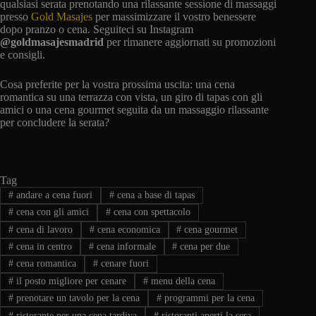
qualsiasi serata prenotando una rilassante sessione di massaggi
presso
Gold Masajes
per massimizzare il vostro benessere
dopo pranzo o cena. Seguiteci su Instagram
@goldmasajesmadrid
per rimanere aggiornati su promozioni
e consigli.
Cosa preferite per la vostra prossima uscita: una cena
romantica su una terrazza con vista, un giro di tapas con gli
amici o una cena gourmet seguita da un massaggio rilassante
per concludere la serata?
Tag
#
andare a cena fuori
#
cena a base di tapas
#
cena con gli amici
#
cena con spettacolo
#
cena di lavoro
#
cena economica
#
cena gourmet
#
cena in centro
#
cena informale
#
cena per due
#
cena romantica
#
cenare fuori
#
il posto migliore per cenare
#
menu della cena
#
prenotare un tavolo per la cena
#
programmi per la cena
#
ristorante per una cena tardiva
#
ristoranti aperti la sera