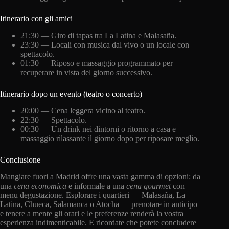
Itinerario con gli amici
21:30 — Giro di tapas tra La Latina e Malasaña.
23:30 — Locali con musica dal vivo o un locale con
spettacolo.
01:30 — Riposo e massaggio programmato per
recuperare in vista del giorno successivo.
Itinerario dopo un evento (teatro o concerto)
20:00 — Cena leggera vicino al teatro.
22:30 — Spettacolo.
00:30 — Un drink nei dintorni o ritorno a casa e
massaggio rilassante il giorno dopo per riposare meglio.
Conclusione
Mangiare fuori a Madrid offre una vasta gamma di opzioni: da
una
cena
economica
e informale a una
cena gourmet
con
menu degustazione. Esplorare i quartieri — Malasaña, La
Latina, Chueca, Salamanca o Atocha — prenotare in anticipo
e tenere a mente gli orari e le preferenze renderà la vostra
esperienza indimenticabile. E ricordate che potete concludere