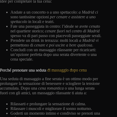
idee per completare la tua cena:
Andate a un concerto o a uno spettacolo:
a Madrid
ci
sono tantissime opzioni
per cenare e assistere a uno
spettacolo
in locali e teatri.
Fate una passeggiata in centro: l’ideale se avete
cenato
nel quartiere storico;
cenare fuori nel centro di Madrid
spesso va di pari passo con piacevoli passeggiate serali.
Prendete un drink in terrazza: molti locali
a Madrid
vi
permettono di
cenare e poi uscire a bere qualcosa
.
Concludi con un massaggio rilassante per ricaricarti:
un’opzione perfetta dopo una serata divertente o una
cena speciale.
Perché prenotare una seduta
di massaggio dopo cena
Una seduta di massaggio a fine serata è un ottimo modo per
prolungare la sensazione di benessere e sciogliere la tensione
accumulata. Dopo una
cena romantica
o una lunga serata
fuori con gli amici, un massaggio rilassante ti aiuta a:
Rilassarti e prolungare la sensazione di calma.
Rilassare i muscoli e migliorare il sonno notturno.
Goderti un momento intimo e condiviso se prenoti una