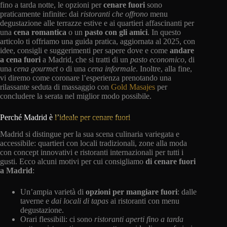
fino a tarda notte, le opzioni per
cenare fuori
sono
praticamente infinite: dai
ristoranti che offrono
menu
degustazione alle terrazze estive e ai quartieri affascinanti per
una
cena romantica
o un
pasto con gli amici
. In questo
articolo ti offriamo una guida pratica, aggiornata al 2025, con
idee, consigli e suggerimenti per sapere dove e come
andare
a cena fuori
a Madrid, che si tratti di un
pasto economico
, di
una
cena gourmet
o di una
cena informale
. Inoltre, alla fine,
vi diremo come coronare l’esperienza prenotando una
rilassante seduta di massaggio con
Gold Masajes
per
concludere la serata nel miglior modo possibile.
Perché Madrid è
l’ideale per cenare fuori
Madrid si distingue per la sua scena culinaria variegata e
accessibile: quartieri con locali tradizionali, zone alla moda
con concept innovativi e ristoranti internazionali per tutti i
gusti. Ecco alcuni motivi per cui consigliamo
di cenare fuori
a Madrid
:
Un’ampia varietà di
opzioni per mangiare fuori
: dalle
taverne e
dai locali di tapas
ai ristoranti con menu
degustazione.
Orari flessibili: ci sono
ristoranti aperti
fino a
tarda