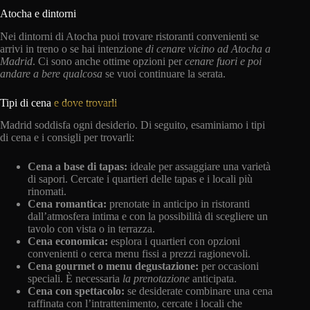
Atocha e dintorni
Nei dintorni di Atocha puoi trovare ristoranti convenienti se
arrivi in treno o se hai intenzione
di cenare vicino ad Atocha a
Madrid
. Ci sono anche ottime opzioni per
cenare fuori e poi
andare a bere qualcosa
se vuoi continuare la serata.
Tipi di cena
e dove trovarli
Madrid soddisfa ogni desiderio. Di seguito, esaminiamo i tipi
di cena e i consigli per trovarli:
Cena a base di tapas:
ideale per assaggiare una varietà
di sapori. Cercate i quartieri delle tapas e i locali più
rinomati.
Cena romantica:
prenotate in anticipo in ristoranti
dall’atmosfera intima e con la possibilità di scegliere un
tavolo con vista o in terrazza.
Cena economica:
esplora i quartieri con opzioni
convenienti o cerca menu fissi a prezzi ragionevoli.
Cena gourmet o menu degustazione:
per occasioni
speciali. È necessaria
la prenotazione
anticipata.
Cena con spettacolo:
se desiderate combinare una cena
raffinata con l’intrattenimento, cercate i locali che