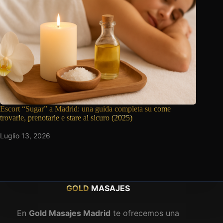
Escort “Sugar” a Madrid: una guida completa su
come
trovarle, prenotarle e stare al sicuro (2025)
Luglio 13, 2026
GOLD
MASAJES
En
Gold Masajes Madrid
te ofrecemos una