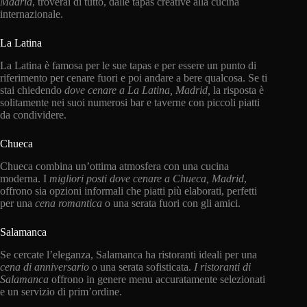
Madrid
, troverai di tutto, dalle tapas creative alla cucina
internazionale.
La Latina
La Latina è famosa per le sue tapas e per essere un punto di
riferimento per cenare fuori e poi andare a bere qualcosa. Se ti
stai chiedendo
dove cenare a La Latina, Madrid,
la risposta è
solitamente nei suoi numerosi bar e taverne con piccoli piatti
da condividere.
Chueca
Chueca combina un’ottima atmosfera con una cucina
moderna. I
migliori posti dove cenare a Chueca, Madrid
,
offrono sia opzioni informali che piatti più elaborati, perfetti
per una
cena romantica
o una serata fuori con gli amici.
Salamanca
Se cercate l’eleganza, Salamanca ha ristoranti ideali per una
cena di anniversario
o una serata sofisticata.
I ristoranti di
Salamanca
offrono in genere menu accuratamente selezionati
e un servizio di prim’ordine.