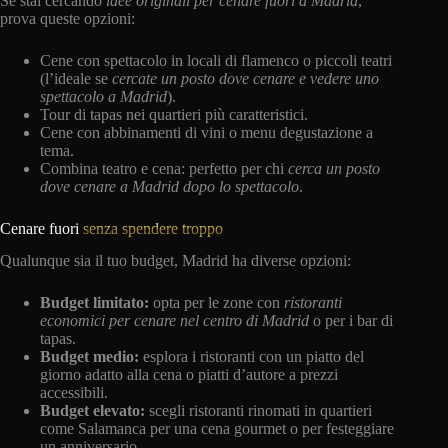
Se stai cercando
idee originali per cenare fuori a Madrid
,
prova queste opzioni:
Cene con spettacolo in locali di flamenco o piccoli teatri
(l’ideale se
cercate un posto dove cenare e vedere uno
spettacolo a Madrid
).
Tour di tapas nei quartieri più caratteristici.
Cene con abbinamenti di vini o menu degustazione a
tema.
Combina teatro e cena: perfetto per chi
cerca un posto
dove cenare a Madrid dopo lo spettacolo
.
Cenare fuori
senza spendere troppo
Qualunque sia il tuo budget, Madrid ha diverse opzioni:
Budget limitato:
opta per le zone con
ristoranti
economici per cenare nel centro di Madrid
o per i bar di
tapas.
Budget medio:
esplora i ristoranti con un piatto del
giorno adatto alla cena o piatti d’autore a prezzi
accessibili.
Budget elevato:
scegli ristoranti rinomati in quartieri
come Salamanca per una cena gourmet o per festeggiare
un anniversario.