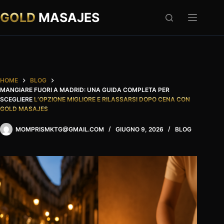
Salta
al
GOLD
MASAJES
contenuto
HOME
BLOG
MANGIARE FUORI A MADRID: UNA GUIDA COMPLETA PER
SCEGLIERE
L’OPZIONE MIGLIORE E RILASSARSI DOPO CENA CON
GOLD MASAJES
MOMPRISMKTG@GMAIL.COM
GIUGNO 9, 2026
BLOG